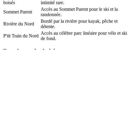
boisés
intimité rare.
Accès au Sommet Parent pour le ski et la
Sommet Parent
randonnée.
Bordé par la rivière pour kayak, pêche et
Rivière du Nord
détente.
Accès au célèbre parc linéaire pour vélo et ski
P'tit Train du Nord
de fond.
Grands terrains boisés
Profitez d'espaces verts généreux et d'une intimité rare.
Sommet Parent
Accès au Sommet Parent pour le ski et la randonnée.
Rivière du Nord
Bordé par la rivière pour kayak, pêche et détente.
P'tit Train du Nord
Accès au célèbre parc linéaire pour vélo et ski de fond.